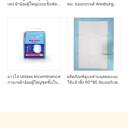
เทป ผ้าอ้อมผู้ใหญ่แบบเข็มขัด
ซม. ของแบรนด์ Wesburg
ผ้าอ้อมผู้ใหญ่แบบเข็มขัด สัมผัส
จากผู้ผลิตในจีน
ประสบการณ์การผสมผสานขั้น
สุดยอดของความสบายและการ
ดูดซับที่ช่วยให้คุณรู้สึกแห้งและ
ปลอดภัยตลอดทั้งวัน
อาวุโส Unisex Incontinence
ผลิตภัณฑ์ดูแลส่วนบุคคลแบบ
กางเกงผ้าอ้อมผู้ใหญ่ชุดชั้นใน
ใช้แล้วทิ้ง 60*90 อันเดอร์แพด
ผู้ชายผู้หญิงผู้ใหญ่กางเกงผ้า
จาก Wesburg แบรนด์แคร์
อ้อมผ้าฝ้ายด้านบนนุ่ม
แกนดูดซับที่แข็งแกร่งจากเยื่อ
Channel Wood Age
ไม้ของสหรัฐอเมริกา