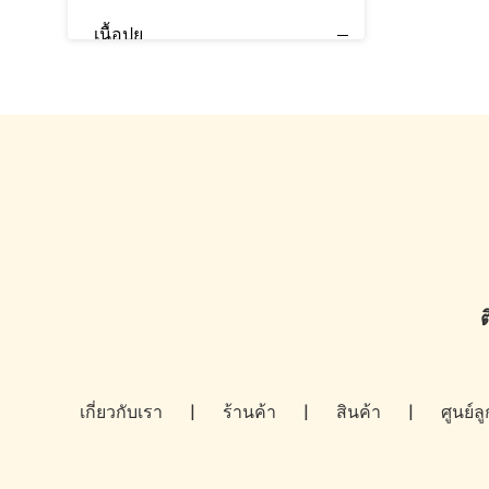
เนื้อปุย
กาวร้อนละลาย
เทปพีพี
เมจิกเทป
สแปนเด็กซ์
ต
เกี่ยวกับเรา
|
ร้านค้า
|
สินค้า
|
ศูนย์ล