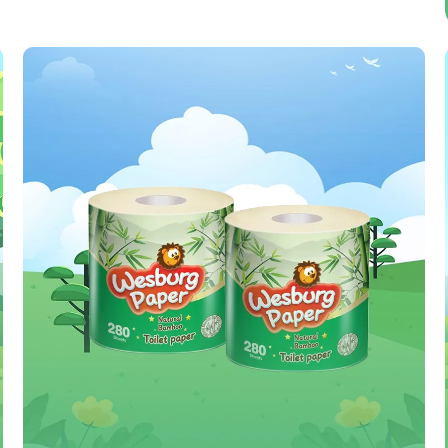
นำเสนอผลิตภัณฑ์ที่แตกต่างสำหรับผู้สูงอายุที่มีระดับ
การเคลื่อนไหวที่แตกต่างกัน แนะนำผ้าอ้อมผู้ใหญ่แบบ
สแน็ปอินการดูดซึมสูงที่สะดวกสำหรับผู้ดูแลในการ
เปลี่ยน
ราวกับผู้อาวุโสผู้อ่อนโยนกำลังนั่งอยู่บนโซฟา แนะนำ
Wesburg แคร์ผู้ใหญ่ ชอบสวมชุดชั้นในธรรมดา และมี
ความบางเป็นพิเศษ ระบายอากาศได้ดี และล็อคกลิ่นได้
อย่างมีประสิทธิภาพ นั่นทำให้ผู้เฒ่ามีส่วนร่วมในการ
สังสรรค์ในครอบครัว กอดหลาน มีความสุขกับ
ครอบครัว รักษาศักดิ์ศรีและความเคารพอย่างมั่นใจ