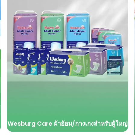
Wesburg Care ผ้าอ้อม/กางเกงสำหรับผู้ใหญ่