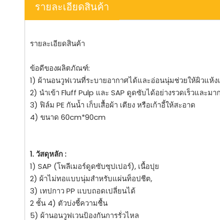
รายละเอียดสินค้า
รายละเอียดสินค้า
ข้อดีของผลิตภัณฑ์:
1) ผ้านอนวูฟเวนที่ระบายอากาศได้และอ่อนนุ่มช่วยให้ผิวแห
2) นำเข้า Fluff Pulp และ SAP ดูดซับได้อย่างรวดเร็วและมา
3) ฟิล์ม PE กันน้ำ เก็บเสื้อผ้า เตียง หรือเก้าอี้ให้สะอาด
4) ขนาด 60cm*90cm
1. วัสดุหลัก :
1) SAP (โพลีเมอร์ดูดซับซุปเปอร์), เนื้อปุย
2) ผ้าไม่ทอแบบนุ่มสำหรับแผ่นท็อปชีต,
3) เทปกาว PP แบบถอดเปลี่ยนได้
2 ชั้น 4) ตัวบ่งชี้ความชื้น
5) ผ้านอนวูฟเวนป้องกันการรั่วไหล