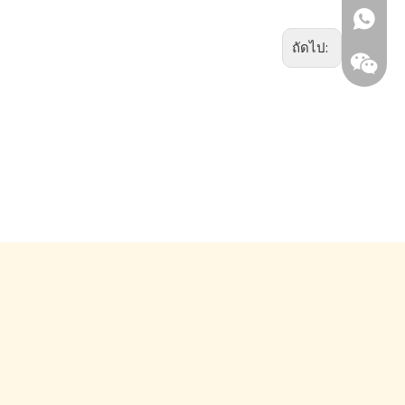
Frank@
+86180
ถัดไป: